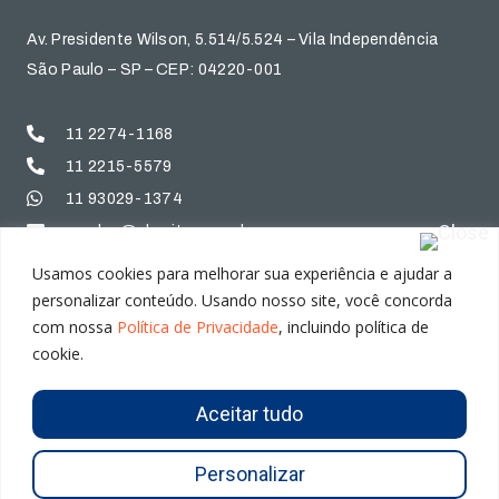
Av. Presidente Wilson, 5.514/5.524 – Vila Independência
São Paulo – SP – CEP: 04220-001
11 2274-1168
11 2215-5579
11 93029-1374
vendas@alumitec.com.br
Usamos cookies para melhorar sua experiência e ajudar a
personalizar conteúdo. Usando nosso site, você concorda
Home
Destaques
com nossa
Política de Privacidade
, incluindo política de
Sobre Nós
Trabalhe Conosco
cookie.
Mercados
Contato
Aceitar tudo
Personalizar