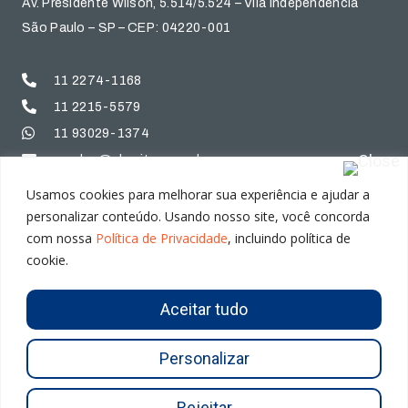
Av. Presidente Wilson, 5.514/5.524 – Vila Independência
São Paulo – SP – CEP: 04220-001
11 2274-1168
11 2215-5579
11 93029-1374
vendas@alumitec.com.br
Usamos cookies para melhorar sua experiência e ajudar a
personalizar conteúdo. Usando nosso site, você concorda
Home
Destaques
com nossa
Política de Privacidade
, incluindo política de
Sobre Nós
Trabalhe Conosco
cookie.
Mercados
Contato
Aceitar tudo
Personalizar
Rejeitar