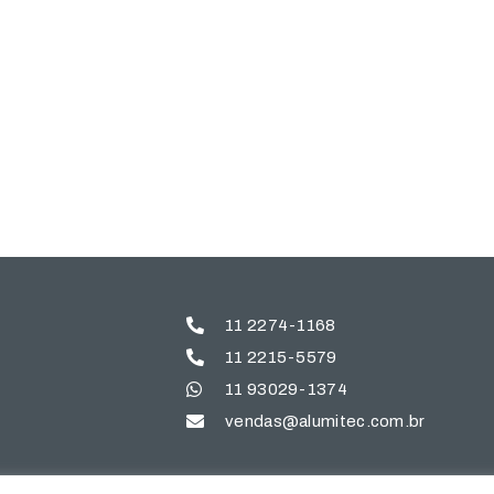
11 2274-1168
11 2215-5579
11 93029-1374
vendas@alumitec.com.br