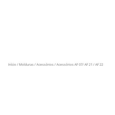
Início
/
Molduras
/
Acessórios
/ Acessórios AF 07/ AF 21 / AF 22