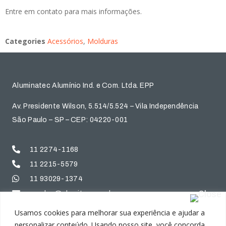
Entre em contato para mais informações.
Categories
Acessórios
,
Molduras
Aluminatec Alumínio Ind. e Com. Ltda. EPP
Av. Presidente Wilson, 5.514/5.524 – Vila Independência
São Paulo – SP – CEP: 04220-001
11 2274-1168
11 2215-5579
11 93029-1374
vendas@alumitec.com.br
Usamos cookies para melhorar sua experiência e ajudar a
personalizar conteúdo. Usando nosso site, você concorda
Home
Destaques